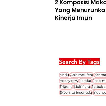
2 Komposisi Mak
Yang Menurunka
Kinerja Imun
Search By Tags
Madu
Apis mellifera
Keama
Honey dew
khasiat
Jenis m
Trigona
Multiflora
Serbuk s
Export to Indonesia
Indones