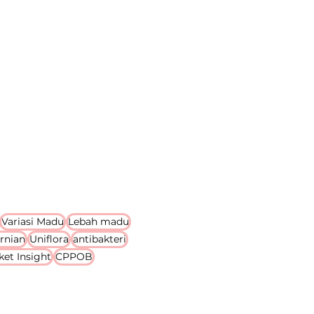
Variasi Madu
Lebah madu
rnian
Uniflora
antibakteri
ket Insight
CPPOB