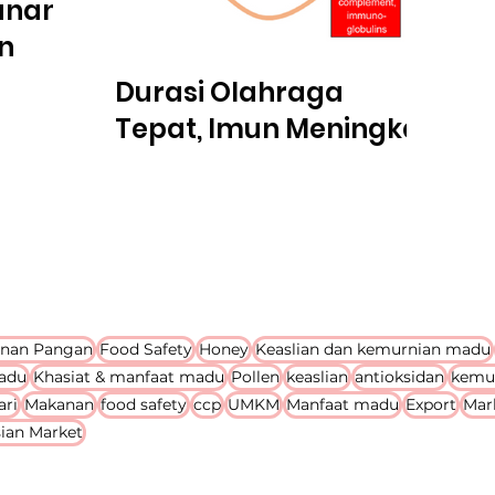
anan
n
Durasi Olahraga
Tepat, Imun Meningkat
nan Pangan
Food Safety
Honey
Keaslian dan kemurnian madu
adu
Khasiat & manfaat madu
Pollen
keaslian
antioksidan
kemu
ari
Makanan
food safety
ccp
UMKM
Manfaat madu
Export
Mar
ian Market