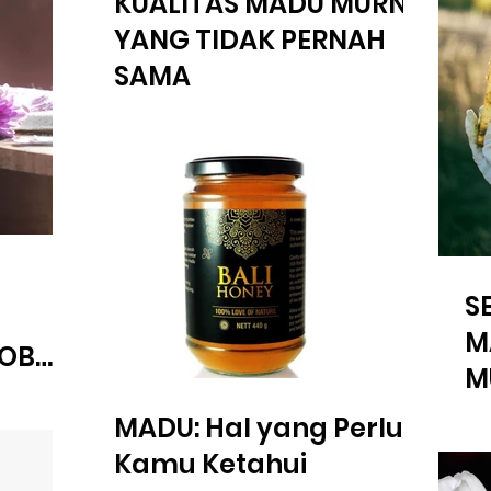
KUALITAS MADU MURNI
YANG TIDAK PERNAH
SAMA
S
M
POB
M
MADU: Hal yang Perlu
Kamu Ketahui