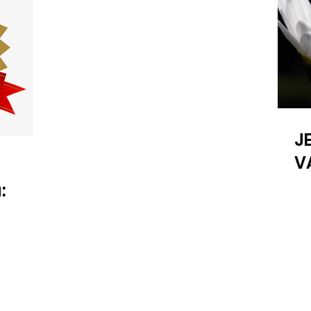
J
V
: