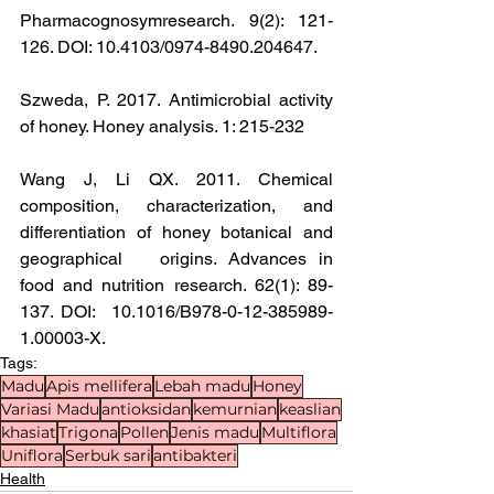
Pharmacognosymresearch. 9(2): 121-
126. DOI: 10.4103/0974-8490.204647.
Szweda, P. 2017. Antimicrobial activity 
of honey. Honey analysis. 1: 215-232
Wang J, Li QX. 2011. Chemical 
composition, characterization, and 
differentiation of honey botanical and 
geographical	origins. Advances in 
food and nutrition research. 62(1): 89-
137. DOI:  10.1016/B978-0-12-385989-
1.00003-X.
Tags:
Madu
Apis mellifera
Lebah madu
Honey
Variasi Madu
antioksidan
kemurnian
keaslian
khasiat
Trigona
Pollen
Jenis madu
Multiflora
Uniflora
Serbuk sari
antibakteri
Health