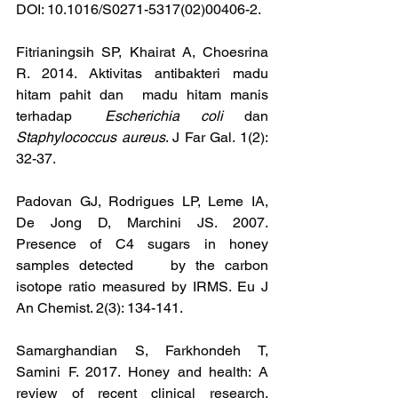
DOI: 10.1016/S0271-5317(02)00406-2.
Fitrianingsih SP, Khairat A, Choesrina 
R. 2014. Aktivitas antibakteri madu 
hitam pahit dan  madu hitam manis 
terhadap	
Escherichia coli
 dan 
Staphylococcus aureus
. J Far Gal. 1(2): 
32-37.
Padovan GJ, Rodrigues LP, Leme IA, 
De Jong D, Marchini JS. 2007. 
Presence of C4 sugars in honey 
samples detected	by the carbon 
isotope ratio measured by IRMS. Eu J 
An Chemist. 2(3): 134-141.
Samarghandian S, Farkhondeh T, 
Samini F. 2017. Honey and health: A 
review of recent clinical research. 