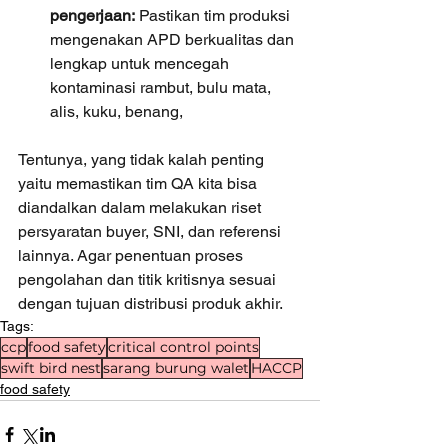
pengerjaan: 
Pastikan tim produksi 
mengenakan APD berkualitas dan 
lengkap untuk mencegah 
kontaminasi rambut, bulu mata, 
alis, kuku, benang,
Tentunya, yang tidak kalah penting 
yaitu memastikan tim QA kita bisa 
diandalkan dalam melakukan riset 
persyaratan buyer, SNI, dan referensi 
lainnya. Agar penentuan proses 
pengolahan dan titik kritisnya sesuai 
dengan tujuan distribusi produk akhir. 
Tags:
ccp
food safety
critical control points
swift bird nest
sarang burung walet
HACCP
food safety