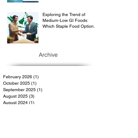
Exploring the Trend of
Medium-Low GI Foods:
Which Staple Food Option
Suit for the Indonesian
Market?
Archive
February 2026
(1)
1 post
October 2025
(1)
1 post
September 2025
(1)
1 post
August 2025
(3)
3 posts
August 2024
(1)
1 post
July 2024
(2)
2 posts
June 2024
(2)
2 posts
March 2024
(3)
3 posts
March 2022
(4)
4 posts
December 2021
(3)
3 posts