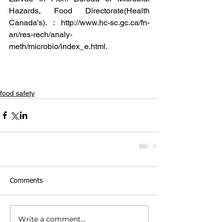
Hazards, Food Directorate(Health 
Canada's). : http://www.hc-sc.gc.ca/fn-
an/res-rech/analy-
meth/microbio/index_e.html.
#kemasan
#ikankaleng
#cacing
#parasit
#foodsafety
food safety
Comments
Write a comment...