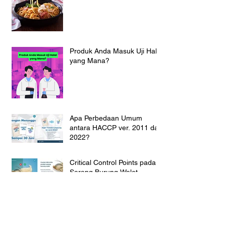
Produk Anda Masuk Uji Halal
yang Mana?
Apa Perbedaan Umum
antara HACCP ver. 2011 dan
2022?
Critical Control Points pada
Sarang Burung Walet
Exploring the Trend of
Medium-Low GI Foods:
Which Staple Food Option