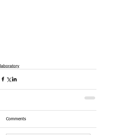
#Laboratorium
#foodsafety
#kompetensi
laboratory
Comments