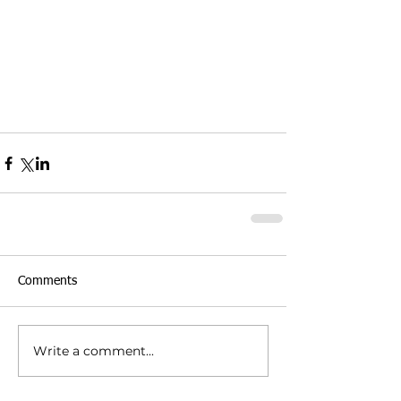
#2019
#certification
#sertifikasi
#sertifikasiproduk
#SNI
#logoSNI
#SNIwajib
Comments
Write a comment...